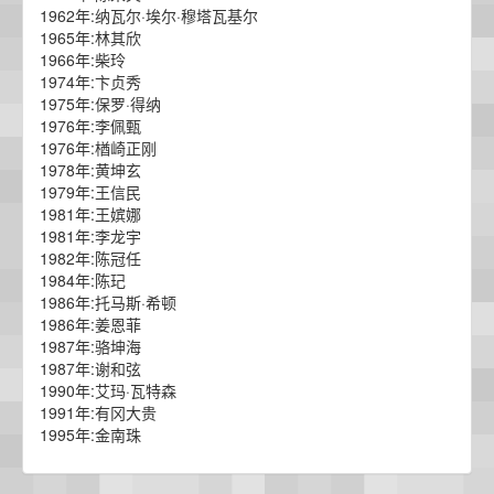
1962年:纳瓦尔·埃尔·穆塔瓦基尔
1965年:林其欣
1966年:柴玲
1974年:卞贞秀
1975年:保罗·得纳
1976年:李佩甄
1976年:楢崎正刚
1978年:黄坤玄
1979年:王信民
1981年:王嫔娜
1981年:李龙宇
1982年:陈冠任
1984年:陈玘
1986年:托马斯·希顿
1986年:姜恩菲
1987年:骆坤海
1987年:谢和弦
1990年:艾玛·瓦特森
1991年:有冈大贵
1995年:金南珠