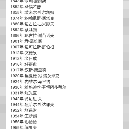
1843年:亨利·詹姆斯
1852年:圣福若瑟
1858年:爱米尔·杜尔凯姆
1874年:约翰尼斯·斯塔克
1886年:尼古拉·古米廖夫
1892年:蔡廷锴
1896年:尼古拉·谢苗诺夫
1901年:乔·戴维斯
1907年:尼可拉斯·庭伯根
1912年:文德泉
1912年:金日成
1916年:任继愈
1917年:汉斯·康里德
1920年:里夏德·冯·魏茨泽克
1924年:内维尔·马里纳
1930年:维格迪丝·芬博阿多蒂尔
1931年:张光直
1942年:肯尼思·莱
1944年:焦哈尔·杜达耶夫
1952年:张昌财
1954年:王梦麟
1956年:澎恰恰
1959年:陈果夫