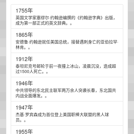
1755年
英国文学家塞缪尔·约翰逊编撰的《约翰逊字典》出版，
成为第一部正式的英文辞典。。
1865年
安德鲁·约翰逊就任美国总统，接替遇刺身亡的亚伯拉罕·
林肯。。
1912年
泰坦尼克号邮轮于前一夜撞上冰山，凌晨沉没，造成超
过1500人死亡。。
1946年
中共领导的东北民主联军两万余人突袭长春，东北国共
内战全面爆发。。
1947年
杰基·罗宾森成为首位登上美国职棒大联盟的黑人球
员。。
1955年