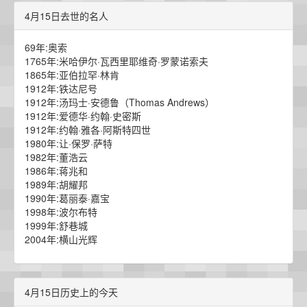
4月15日去世的名人
69年:奥索
1765年:米哈伊尔·瓦西里耶维奇·罗蒙诺索夫
1865年:亚伯拉罕·林肯
1912年:铁达尼号
1912年:汤玛士·安德鲁（Thomas Andrews）
1912年:爱德华·约翰·史密斯
1912年:约翰·雅各·阿斯特四世
1980年:让·保罗·萨特
1982年:董浩云
1986年:蒋兆和
1989年:胡耀邦
1990年:葛丽泰·嘉宝
1998年:波尔布特
1999年:舒巷城
2004年:横山光辉
4月15日历史上的今天