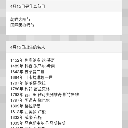
4月15日是什么节日
朝鲜太阳节
国际医检师节
4月15日出生的名人
1452年:列奥纳多·达·芬奇
1489年:科查·米马尔·希南
1642年:苏莱曼二世
1684年:叶卡捷琳娜一世
1707年:伦哈德·欧拉
1786年:约翰·富兰克林
1793年:瓦西里·雅可夫列维奇·斯特鲁维
1797年:阿道夫·梯也尔
1809年:格拉斯曼
1812年:西奥多·卢梭
1832年:威廉·布施
1833年:马克斯韦尔·T·马斯特斯