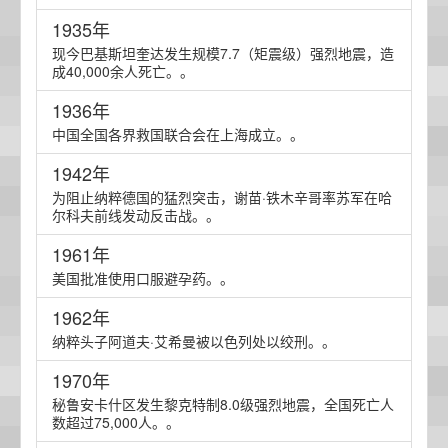
1935年
现今巴基斯坦奎达发生规模7.7（矩震级）强烈地震，造
成40,000余人死亡。。
1936年
中国全国各界救国联合会在上海成立。。
1942年
为阻止纳粹德国的猛烈突击，谢苗·铁木辛哥率苏军在哈
尔科夫前线发动反击战。。
1961年
美国批准使用口服避孕药。。
1962年
纳粹头子阿道夫·艾希曼被以色列处以绞刑。。
1970年
秘鲁安卡什区发生黎克特制8.0级强烈地震，全国死亡人
数超过75,000人。。