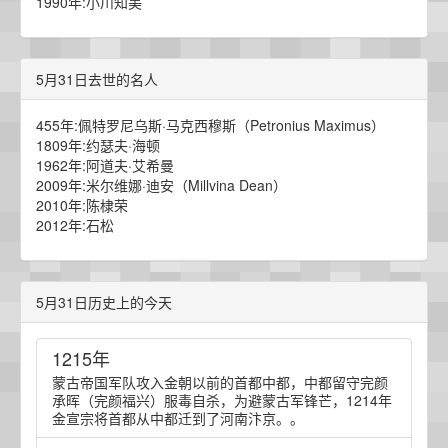
1990年:小川知美
5月31日去世的名人
455年:佩特罗尼乌斯·马克西穆斯（Petronius Maximus）
1809年:约瑟夫·海顿
1962年:阿道夫·艾希曼
2009年:米尔维娜·迪安（Millvina Dean）
2010年:陈棣荣
2012年:石松
5月31日历史上的今天
1215年
蒙古帝国军队攻入金朝以前的首都中都，中都留守完颜
承晖（完颜福兴）服毒自杀，为避蒙古军锋芒，1214年
金宣宗将首都从中都迁到了河南汴京。。