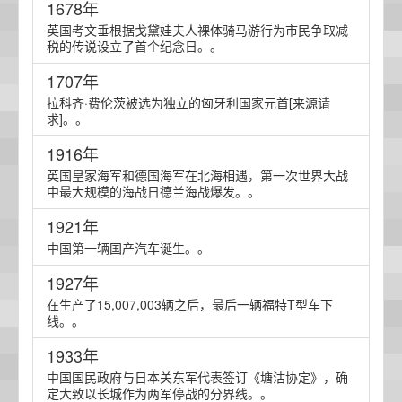
1678年
英国考文垂根据戈黛娃夫人裸体骑马游行为市民争取减
税的传说设立了首个纪念日。。
1707年
拉科齐·费伦茨被选为独立的匈牙利国家元首[来源请
求]。。
1916年
英国皇家海军和德国海军在北海相遇，第一次世界大战
中最大规模的海战日德兰海战爆发。。
1921年
中国第一辆国产汽车诞生。。
1927年
在生产了15,007,003辆之后，最后一辆福特T型车下
线。。
1933年
中国国民政府与日本关东军代表签订《塘沽协定》，确
定大致以长城作为两军停战的分界线。。