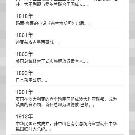
并，大不列颠与爱尔兰联合王国成立。。
1818年
玛丽·雪莱的小说《弗兰肯斯坦》出版。。
1861年
迪亚兹攻占墨西哥城。。
1863年
美国总统林肯正式实施解放奴隶宣言。。
1893年
日本采用公历。。
1901年
英国在澳大利亚的六个殖民区组成澳大利亚联邦，成为
英国的自治领，首任总理为埃德蒙·巴顿。。
1912年
中华民国正式成立，孙中山在南京总统府宣誓就任中华
民国临时大总统。。