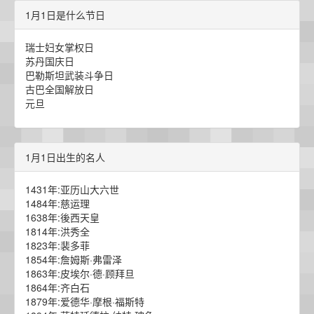
1月1日是什么节日
瑞士妇女掌权日
苏丹国庆日
巴勒斯坦武装斗争日
古巴全国解放日
元旦
1月1日出生的名人
1431年:亚历山大六世
1484年:慈运理
1638年:後西天皇
1814年:洪秀全
1823年:裴多菲
1854年:詹姆斯·弗雷泽
1863年:皮埃尔·德·顾拜旦
1864年:齐白石
1879年:爱德华·摩根·福斯特