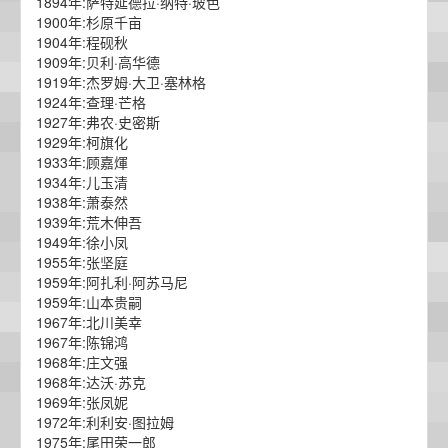
1894年:萨特延德拉·纳特·玻色
1900年:杉原千亩
1904年:程砚秋
1909年:贝利·高华德
1919年:杰罗姆·大卫·塞林格
1924年:查理·芒格
1927年:弗农·史密斯
1929年:柯旗化
1933年:顾嘉煇
1934年:儿玉清
1938年:萧泰然
1939年:荒木伸吾
1949年:徐小凤
1955年:张坚庭
1959年:阿扎利·阿苏马尼
1959年:山本贵嗣
1967年:北川美幸
1967年:陈锦鸿
1968年:庄文强
1968年:达沃·苏克
1969年:张凤妮
1972年:利利安·图拉姆
1975年:尾田荣一郎