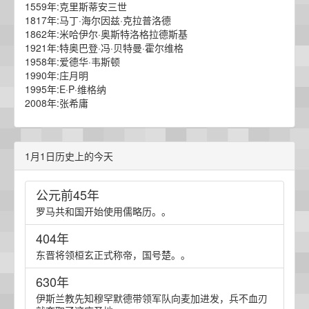
1559年:克里斯蒂安三世
1817年:马丁·海尔因兹·克拉普洛德
1862年:米哈伊尔·奥斯特洛格拉德斯基
1921年:特奥巴登·冯·贝特曼·霍尔维格
1958年:爱德华·韦斯顿
1990年:庄月明
1995年:E·P·维格纳
2008年:张希庸
1月1日历史上的今天
公元前45年
罗马共和国开始使用儒略历。。
404年
东晋将领桓玄正式称帝，国号楚。。
630年
伊斯兰教先知穆罕默德带领军队向麦加进发，兵不血刃