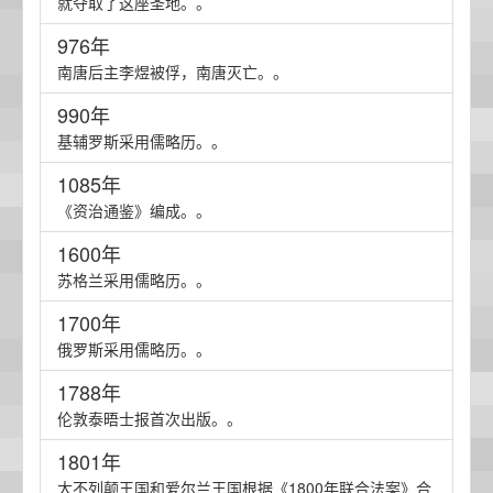
就夺取了这座圣地。。
976年
南唐后主李煜被俘，南唐灭亡。。
990年
基辅罗斯采用儒略历。。
1085年
《资治通鉴》编成。。
1600年
苏格兰采用儒略历。。
1700年
俄罗斯采用儒略历。。
1788年
伦敦泰晤士报首次出版。。
1801年
大不列颠王国和爱尔兰王国根据《1800年联合法案》合