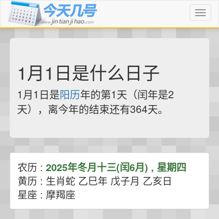
Toggl
naviga
1月1日是什么日子
1月1日是
阳历
年的第1天（闰年是2
天），离今年的结束还有364天。
农历 :
2025年冬月十三(闰6月) , 星期四
黄历 : 生肖蛇 乙巳年 戊子月 乙亥日
星座 : 摩羯座