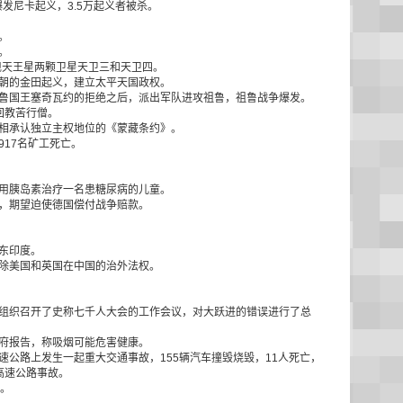
爆发尼卡起义，3.5万起义者被杀。
。
。
发现天王星两颗卫星天卫三和天卫四。
对清朝的金田起义，建立太平天国政权。
到祖鲁国王塞奇瓦约的拒绝之后，派出军队进攻祖鲁，祖鲁战争爆发。
名回教苦行僧。
署互相承认独立主权地位的《蒙藏条约》。
917名矿工死亡。
次使用胰岛素治疗一名患糖尿病的儿童。
区，期望迫使德国偿付战争赔款。
属东印度。
废除美国和英国在中国的治外法权。
北京组织召开了史称七千人大会的工作会议，对大跃进的错误进行了总
政府报告，称吸烟可能危害健康。
高速公路上发生一起重大交通事故，155辆汽车撞毁烧毁，11人死亡，
高速公路事故。
元。