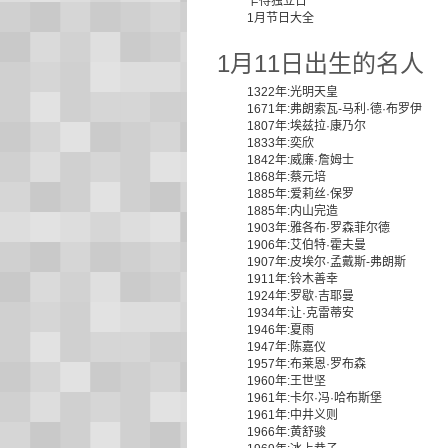
乍得独立日
1月节日大全
1月11日出生的名人
1322年:光明天皇
1671年:弗朗索瓦-马利·德·布罗伊
1807年:埃兹拉·康乃尔
1833年:奕欣
1842年:威廉·詹姆士
1868年:蔡元培
1885年:爱莉丝·保罗
1885年:内山完造
1903年:雅各布·罗森菲尔德
1906年:艾伯特·霍夫曼
1907年:皮埃尔·孟戴斯-弗朗斯
1911年:铃木善幸
1924年:罗歇·吉耶曼
1934年:让·克雷蒂安
1946年:夏雨
1947年:陈嘉仪
1957年:布莱恩·罗布森
1960年:王世坚
1961年:卡尔·冯·哈布斯堡
1961年:中井义则
1966年:黄舒骏