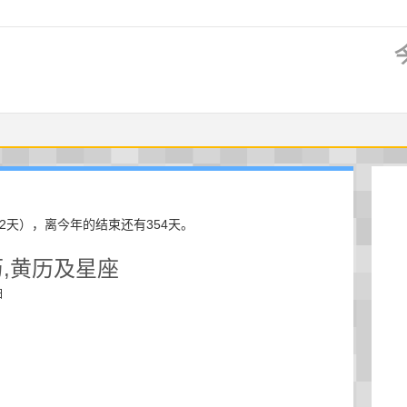
12天），离今年的结束还有354天。
历,黄历及星座
日