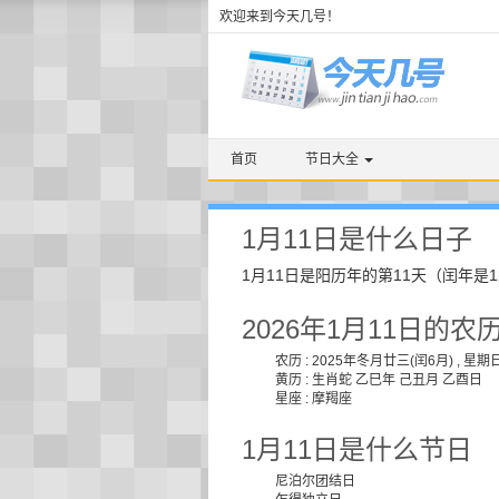
欢迎来到今天几号！
首页
节日大全
1月11日是什么日子
1月11日是
阳历
年的第11天（闰年是
2026年1月11日的农
农历 : 2025年冬月廿三(闰6月) , 星期
黄历 : 生肖蛇 乙巳年 己丑月 乙酉日
星座 : 摩羯座
1月11日是什么节日
尼泊尔团结日