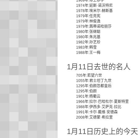
1969年:冰上恭子
1974年:延斯·诺沃特尼
1978年:埃米尔·赫斯基
1979年:任亮宪
1979年:林俊逸
1979年:茜蒂诺哈丽莎
1980年:张继聪
1980年:朱兆基
1982年:孙艺珍
1983年:韩雪
1988年:王一梅
1月11日去世的名人
705年:若望六世
1055年:君士坦丁九世
1295年:伯颜忽都皇后
1295年:伯颜
1901年:杨衢云
1966年:拉尔·巴哈杜尔·夏斯特里
1988年:伊西多·艾萨克·拉比
1991年:卡尔·戴维·安德森
2008年:艾德蒙·希拉里
1月11日历史上的今天