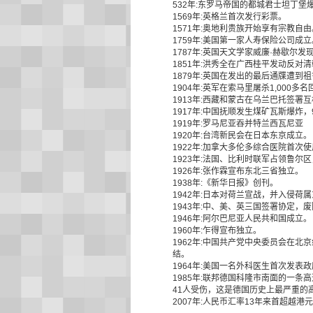
532年:东罗马帝国的都城君士坦丁堡
1569年:英格兰首次发行彩票。
1571年:奥地利贵族开始享有宗教自由
1759年:美国第一家人寿保险公司成立
1787年:英国天文学家威廉·赫歇尔
1851年:洪秀全在广西桂平发动反
1879年:英国在发出的最后通牒遭
1904年:英军在索马里屠杀1,000多
1913年:西藏和蒙古在乌兰巴托签
1917年:中国抚顺发生煤矿瓦斯爆炸，
1919年:罗马尼亚吞并特兰西瓦尼亚
1920年:台湾新民会在日本东京成立。
1922年:加拿大多伦多综合医院首
1923年:法国、比利时联军占领鲁尔
1926年:张作霖宣布东北三省独立。
1938年:《新华日报》创刊。
1942年:日本对荷兰宣战，并入侵荷
1943年:中、美、英三国签署协定，
1946年:阿尔巴尼亚人民共和国成立。
1960年:乍得宣布独立。
1962年:中国共产党中央委员会在
结。
1964年:美国一名外科医生首次发表
1985年:联邦德国科隆市南面的一条
41人受伤，这是德国历史上最严重的
2007年:人民币汇率13年来首超越港