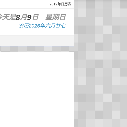
2019年日历表
8
9
今天是
月
日 星期
日
农历2026年六月廿七