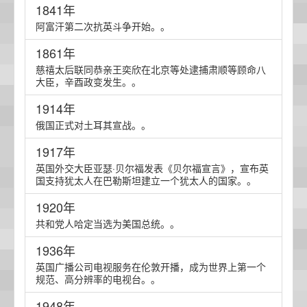
1841年
阿富汗第二次抗英斗争开始。。
1861年
慈禧太后联同恭亲王奕欣在北京等处逮捕肃顺等顾命八
大臣，辛酉政变发生。。
1914年
俄国正式对土耳其宣战。。
1917年
英国外交大臣亚瑟·贝尔福发表《贝尔福宣言》，宣布英
国支持犹太人在巴勒斯坦建立一个犹太人的国家。。
1920年
共和党人哈定当选为美国总统。。
1936年
英国广播公司电视服务在伦敦开播，成为世界上第一个
规范、高分辨率的电视台。。
1948年