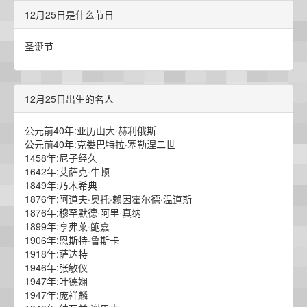
12月25日是什么节日
圣诞节
12月25日出生的名人
公元前40年:亚历山大·赫利俄斯
公元前40年:克娄巴特拉·塞勒涅二世
1458年:尼子经久
1642年:艾萨克·牛顿
1849年:乃木希典
1876年:阿道夫·奥托·赖因霍尔德·温道斯
1876年:穆罕默德·阿里·真纳
1899年:亨弗莱·鲍嘉
1906年:恩斯特·鲁斯卡
1918年:萨达特
1946年:张敏仪
1947年:叶德娴
1947年:庞祥麟