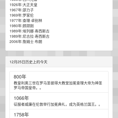
1926年:大正天皇
1967年:邵力子
1969年:罗家伦
1977年:查理·卓别林
1980年:顾颉刚
1989年:埃列娜·寿西斯古
1989年:尼古拉·寿西斯古
2006年:詹姆士·布朗
12月25日历史上的今天
800年
教皇利奥三世在罗马圣彼得大教堂加冕查理大帝为神圣
罗马帝国皇帝。。
1066年
征服者威廉在伦敦举行加冕典礼，成为英格兰国王。。
1758年