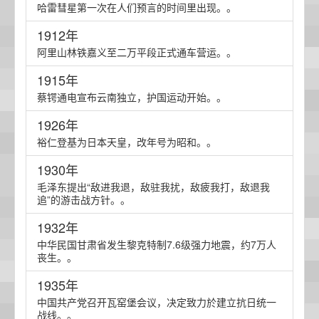
哈雷彗星第一次在人们预言的时间里出现。。
1912年
阿里山林铁嘉义至二万平段正式通车营运。。
1915年
蔡锷通电宣布云南独立，护国运动开始。。
1926年
裕仁登基为日本天皇，改年号为昭和。。
1930年
毛泽东提出“敌进我退，敌驻我扰，敌疲我打，敌退我
追”的游击战方针。。
1932年
中华民国甘肃省发生黎克特制7.6级强力地震，约7万人
丧生。。
1935年
中国共产党召开瓦窑堡会议，决定致力於建立抗日统一
战线。。