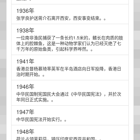
1936年
张学良护送蒋介石离开西安，西安事变结束。。
1938年
一位南非渔民捕获了一条长约1.5米的，鳍长在肉质的肢
体上的腔棘鱼，这是一种动物学家们认为已经灭绝了七
千万年的原始鱼类，引起科学界哗然。。
1941年
香港总督杨慕琦率英军在半岛酒店向日军投降，香港日
治时期开始。。
1946年
中华民国制宪国民大会通过《中华民国宪法》，并於次
年同日正式实施。。
1947年
中华民国宪法开始实行。。
1948年
荷兰占领茉莉芬，镇压印度尼西亚共和国。。