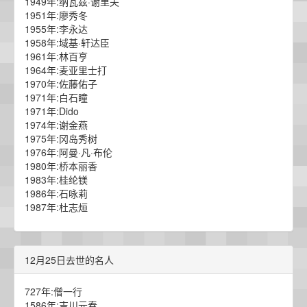
1949年:纳瓦兹·谢里夫
1951年:廖秀冬
1955年:李永达
1958年:域基·轩达臣
1961年:林百亨
1964年:麦亚里士打
1970年:佐藤佑子
1971年:白石瞳
1971年:Dido
1974年:谢金燕
1975年:冈岛秀树
1976年:阿曼·凡·布伦
1980年:桥本丽香
1983年:桂纶镁
1986年:石咏莉
1987年:杜志烜
12月25日去世的名人
727年:僧一行
1586年:吉川元春