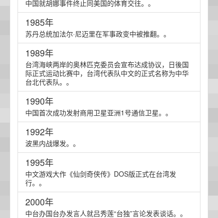
中国就胡娜事件终止同美国的体育交往。。
1985年
苏丹总统加法尔·尼迈里在军事政变中被推翻。。
1989年
台湾海峡两岸的奥林匹克委员会宣布达成协议，日後国
际正式运动比赛中，台湾代表队中文的正式名称为中华
台北代表队。。
1990年
中国首次成功发射商用卫星亚洲1号通信卫星。。
1992年
波黑内战爆发。。
1995年
中文游戏大作《仙剑奇侠传》DOS版正式在台湾发
行。。
2000年
中台办国台办发言人就吕秀莲“台独”言论发表谈话。。