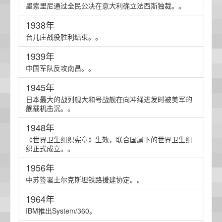
墨索里尼通过全民公决在意大利确立法西斯独裁。。
1938年
台儿庄战役胜利结束。。
1939年
中国军队反攻南昌。。
1945年
日本最大的战列舰大和号战舰在向冲绳进发时被美军的
舰载机击沉。。
1948年
《世界卫生组织宪章》生效，联合国属下的世界卫生组
织正式成立。。
1956年
中苏签署土尔克斯坦铁路援建协定。。
1964年
IBM推出System/360。