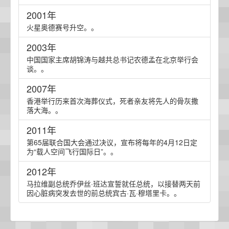
2001年
火星奥德赛号升空。。
2003年
中国国家主席胡锦涛与越共总书记农德孟在北京举行会
谈。。
2007年
香港举行历来首次海葬仪式，死者亲友将先人的骨灰撒
落大海。。
2011年
第65届联合国大会通过决议，宣布将每年的4月12日定
为“载人空间飞行国际日”。。
2012年
马拉维副总统乔伊丝·班达宣誓就任总统，以接替两天前
因心脏病突发去世的前总统宾古·瓦·穆塔里卡。。