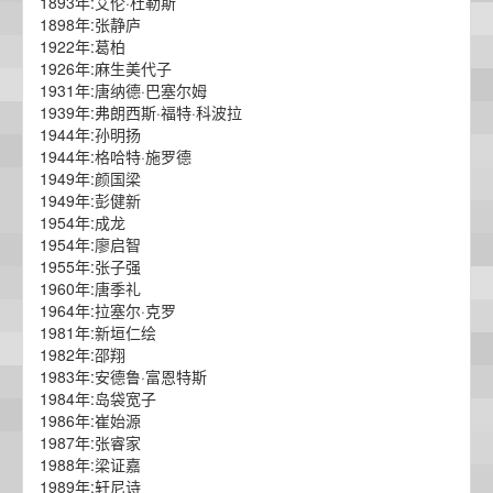
1893年:艾伦·杜勒斯
1898年:张静庐
1922年:葛柏
1926年:麻生美代子
1931年:唐纳德·巴塞尔姆
1939年:弗朗西斯·福特·科波拉
1944年:孙明扬
1944年:格哈特·施罗德
1949年:颜国梁
1949年:彭健新
1954年:成龙
1954年:廖启智
1955年:张子强
1960年:唐季礼
1964年:拉塞尔·克罗
1981年:新垣仁绘
1982年:邵翔
1983年:安德鲁·富恩特斯
1984年:岛袋宽子
1986年:崔始源
1987年:张睿家
1988年:梁证嘉
1989年:轩尼诗