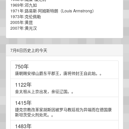
1969年:邓九如
1971年:路易斯·阿姆斯特朗（Louis Armstrong）
1973年:克伦佩勒
2005年:黄昆
2007年:黄光汉
7月6日历史上的今天
750年
唐朝赐安禄山爵东平郡王，唐将帅封王自此始。。
1122年
金太祖从上京出发，亲征辽国。。
1415年
捷克宗教改革家胡斯因被罗马教廷视为异端而在德国康
斯坦茨受火刑处死。。
1483年