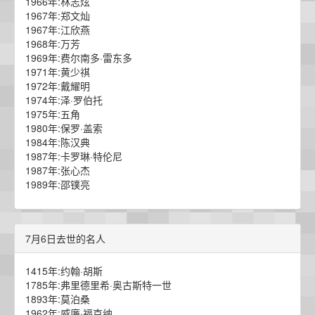
1966年:林志炫
1967年:郑文灿
1967年:江欣燕
1968年:万芳
1969年:费尔南多·雷东多
1971年:黄少祺
1972年:戴耀明
1974年:泽·罗伯托
1975年:五角
1980年:保罗·盖索
1984年:陈汉典
1987年:卡罗琳·特伦尼
1987年:张心杰
1989年:邵镤亮
7月6日去世的名人
1415年:约翰·胡斯
1785年:弗里德里希·奥古斯特一世
1893年:莫泊桑
1962年:威廉·福克纳