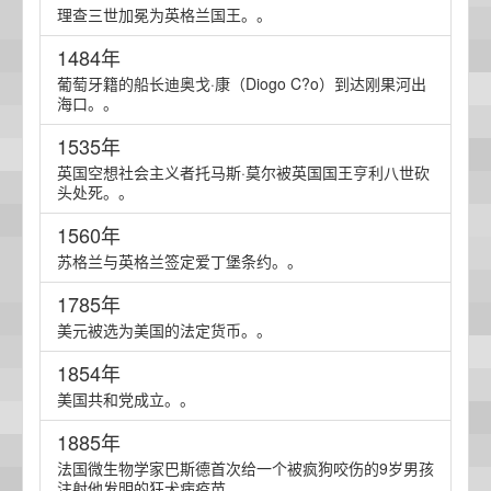
理查三世加冕为英格兰国王。。
1484年
葡萄牙籍的船长迪奥戈·康（Diogo C?o）到达刚果河出
海口。。
1535年
英国空想社会主义者托马斯·莫尔被英国国王亨利八世砍
头处死。。
1560年
苏格兰与英格兰签定爱丁堡条约。。
1785年
美元被选为美国的法定货币。。
1854年
美国共和党成立。。
1885年
法国微生物学家巴斯德首次给一个被疯狗咬伤的9岁男孩
注射他发明的狂犬病疫苗。。