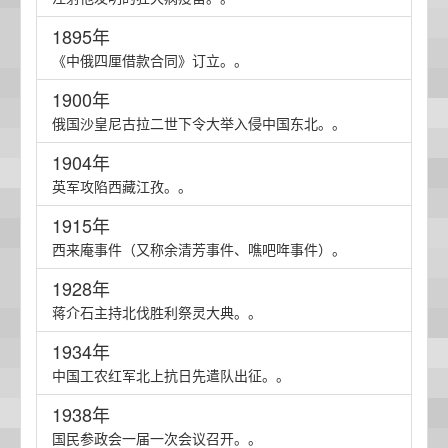
1895年
《中俄四厘借款合同》订立。。
1900年
俄国沙皇尼古拉二世下令大举入侵中国东北。。
1904年
英军攻陷西藏江孜。。
1915年
西来庵事件（又称余清芳事件、噍吧哖事件）。
1928年
蒋介石主持北伐胜利祭灵大典。。
1934年
中国工农红军北上抗日先遣队出征。。
1938年
国民参政会一届一次会议召开。。