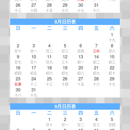
26
27
28
29
30
31
十三
十四
十五
十六
十七
十八
8月日历表
日
一
二
三
四
五
六
1
十九
2
3
4
5
6
7
8
廿十
廿一
廿二
廿三
廿四
立秋
廿六
9
10
11
12
13
14
15
廿七
廿八
廿九
三十
初一
初二
初三
16
17
18
19
20
21
22
初四
初五
初六
初七
初八
初九
初十
23
24
25
26
27
28
29
处暑
十二
十三
十四
十五
十六
十七
30
31
十八
十九
9月日历表
日
一
二
三
四
五
六
1
2
3
4
5
廿十
廿一
廿二
廿三
廿四