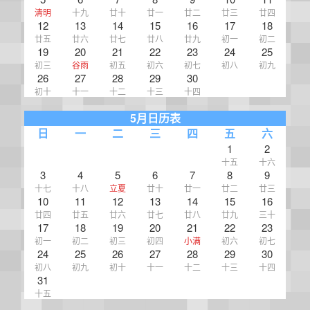
清明
十九
廿十
廿一
廿二
廿三
廿四
12
13
14
15
16
17
18
廿五
廿六
廿七
廿八
廿九
初一
初二
19
20
21
22
23
24
25
初三
谷雨
初五
初六
初七
初八
初九
26
27
28
29
30
初十
十一
十二
十三
十四
5月日历表
日
一
二
三
四
五
六
1
2
十五
十六
3
4
5
6
7
8
9
十七
十八
立夏
廿十
廿一
廿二
廿三
10
11
12
13
14
15
16
廿四
廿五
廿六
廿七
廿八
廿九
三十
17
18
19
20
21
22
23
初一
初二
初三
初四
小满
初六
初七
24
25
26
27
28
29
30
初八
初九
初十
十一
十二
十三
十四
31
十五