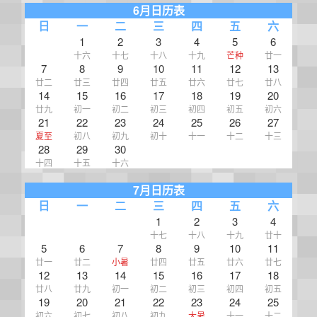
6月日历表
日
一
二
三
四
五
六
1
2
3
4
5
6
十六
十七
十八
十九
芒种
廿一
7
8
9
10
11
12
13
廿二
廿三
廿四
廿五
廿六
廿七
廿八
14
15
16
17
18
19
20
廿九
初一
初二
初三
初四
初五
初六
21
22
23
24
25
26
27
夏至
初八
初九
初十
十一
十二
十三
28
29
30
十四
十五
十六
7月日历表
日
一
二
三
四
五
六
1
2
3
4
十七
十八
十九
廿十
5
6
7
8
9
10
11
廿一
廿二
小暑
廿四
廿五
廿六
廿七
12
13
14
15
16
17
18
廿八
廿九
初一
初二
初三
初四
初五
19
20
21
22
23
24
25
初六
初七
初八
初九
大暑
十一
十二